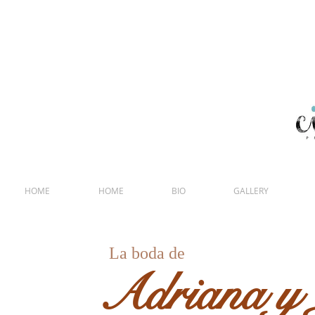
Fotografía y video para R
fotografía y vídeo para bodas
HOME
HOME
BIO
GALLERY
La boda de
Adriana y 