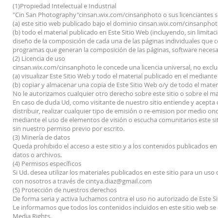
(1)Propiedad Intelectual e Industrial
"Cin San Photography"cinsan.wix.com/cinsanphoto o sus licenciantes son
(a) este sitio web publicado bajo el dominio cinsan.wix.com/cinsanphot
(b) todo el material publicado en Este Sitio Web (incluyendo, sin limitac
diseño de la composición de cada una de las páginas individuales que c
programas que generan la composición de las páginas, software necesa
(2) Licencia de uso
cinsan.wix.com/cinsanphoto le concede una licencia universal, no exclu
(a) visualizar Este Sitio Web y todo el material publicado en el median
(b) copiar y almacenar una copia de Este Sitio Web o/y de todo el mate
No le autorizamos cualquier otro derecho sobre este sitio o sobre el ma
En caso de duda Ud, como visitante de nuestro sitio entiende y acepta qu
distribuir, realizar cualquier tipo de emisión o re-emision por medio o
mediante el uso de elementos de visión o escucha comunitarios este sit
sin nuestro permiso previo por escrito.
(3) Minería de datos
Queda prohibido el acceso a este sitio y a los contenidos publicados en
datos o archivos.
(4) Permisos específicos
Si Ud. desea utilizar los materiales publicados en este sitio para un uso
con nosotros a través de
cintya.diaz@gmail.com
(5) Protección de nuestros derechos
De forma seria y activa luchamos contra el uso no autorizado de Este Si
Le informamos que todos los contenidos incluidos en este sitio web se e
Media Rights.