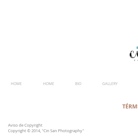
Fotografía y video para R
fotografía y vídeo para bodas
HOME
HOME
BIO
GALLERY
TÉRM
Aviso de Copyright
Copyright © 2014, "Cin San Photography"