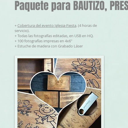
Paquete para BAUTIZO, PRE
+
Cobertura del evento Iglesia-Fiesta
. (4 horas de
servicio).
+ Todas las fotografías editadas, en USB en HQ.
+ 100 fotografías impresas en 4x6"
+ Estuche de madera con Grabado Láser